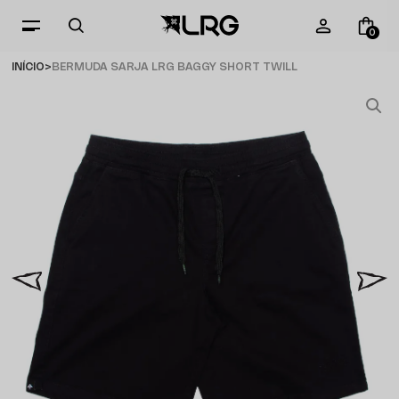
0
INÍCIO
BERMUDA SARJA LRG BAGGY SHORT TWILL