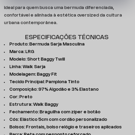
Ideal para quem busca uma bermuda diferenciada,
confortável e alinhada à estética oversized da cultura
urbana contemporânea.
ESPECIFICAÇÕES TÉCNICAS
Produto: Bermuda Sarja Masculina
Marca: LRG
Modelo: Short Baggy Twill
Linha: Walk Sarja
Modelagem: Baggy Fit
Tecido Principal: Pamplona Tinto
Composição: 97% Algodão e 3% Elastano
Cor: Preto
Estrutura: Walk Baggy
Fechamento: Braguilha com zíper e botão
Cós: Elástico 5cm com cordão personalizado
Bolsos: Frontais, bolso relógio e traseiros aplicados
Barra: Reta com pesponto reforçado