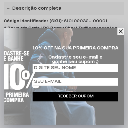
Descrição completa
Código identificador (SKU):
610102032-100001
A
Bermuda Sarja LRG Baggy Short Twill
representa a
essência do streetwear oversized da LRG com uma
modelagem ampla, confortável e cheia de personalidade.
10% OFF NA SUA PRIMEIRA COMPRA
Confeccionada em sarja premium com elastano, a peça
Cadastre seu e-mail e
ganhe seu cupom ;)
oferece mobilidade, toque macio e caimento solto
inspirado no lifestyle urbano e skatewear. O comprimento
mais curto combinado ao fit baggy cria um visual moderno
e autêntico para composições street.
RECEBER CUPOM
O modelo conta com cós em elástico de 5cm, cordão
personalizado, bolso faca, bolso relógio e bolsos traseiros
aplicados, além de bordado exclusivo e acabamentos
reforçados que elevam a construção da peça.