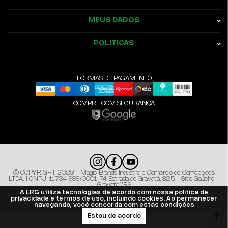
MEUS DADOS
POLITICAS
FORMAS DE PAGAMENTO
COMPRE COM SEGURANÇA
© COPYRIGHT 2023 - Magic Brands Indústria e Comércio de Confecções
LTDA. | CNPJ: 11.734.998/0001-74 Estrada do Gravatá, 825 - Sítio Gaúcho -
Gravataí/RS
A LRG utiliza tecnologias de acordo com nossa política de
Plataforma
privacidade e termos de uso, incluindo cookies. Ao permanecer
navegando, você concorda com estas condições
Estou de acordo