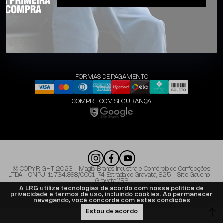
MEUS DADOS
POLITICAS
FORMAS DE PAGAMENTO
COMPRE COM SEGURANÇA
© COPYRIGHT 2023 - Magic Brands Indústria e Comércio de Confecções
LTDA. | CNPJ: 11.734.998/0001-74 Estrada do Gravatá, 825 - Sítio Gaúcho -
Gravataí/RS
A LRG utiliza tecnologias de acordo com nossa política de
Plataforma
privacidade e termos de uso, incluindo cookies. Ao permanecer
navegando, você concorda com estas condições
Estou de acordo