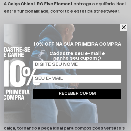
A
Calça Chino LRG Five Element
entrega o equilíbrio ideal
entre funcionalidade, conforto e estética streetwear.
Confeccionada em sarja Dubai com elastano, oferece
estrutura resistente, toque confortável e liberdade de
movimento para acompanhar a rotina urbana. Sua
10% OFF NA SUA PRIMEIRA COMPRA
modelagem loose fit proporciona caimento mais solto e
Cadastre seu e-mail e
moderno, alinhado às principais referências do skate e do
ganhe seu cupom ;)
streetwear atual.
O modelo conta com bolso faca frontal, bolso relógio,
bolsos traseiros com lapela e botão, além de bolso lateral
utilitário aplicado na perna, reforçando o visual utilitário e
RECEBER CUPOM
autêntico da peça.
Os acabamentos premium, passantes reforçados e
detalhes bordados elevam ainda mais a construção da
calça, tornando a peça ideal para composições versáteis