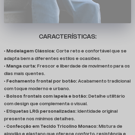
Seja para o rolê ou para ocasiões mais alinhadas, a Onlyus
Woven é versátil e firme no propósito: destacar quem
entende de cultura urbana com classe.
CARACTERÍSTICAS:
•
Modelagem Clássica:
Corte reto e confortável que se
adapta bem a diferentes estilos e ocasiões.
•
Manga curta:
Frescor e liberdade de movimento para os
dias mais quentes.
•
Fechamento frontal por botão:
Acabamento tradicional
com toque moderno e urbano.
•
Bolsos frontais com lapela e botão:
Detalhe utilitário
com design que complementa o visual.
•
Etiquetas LRG personalizadas:
Identidade original
presente nos mínimos detalhes.
•
Confecção em Tecido Tricolino Monaco:
Mistura de
algodão e elastano que oferece conforto, resistência e