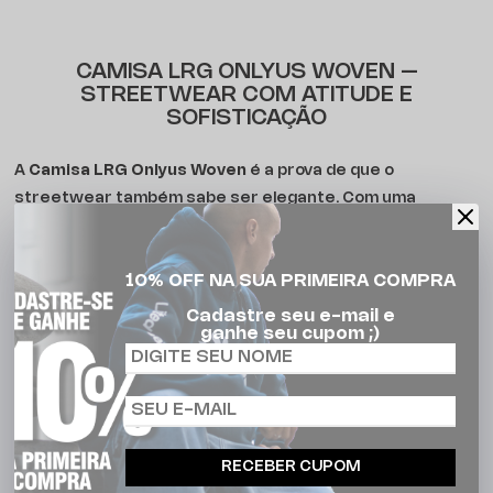
CAMISA LRG ONLYUS WOVEN –
STREETWEAR COM ATITUDE E
SOFISTICAÇÃO
A
Camisa LRG Onlyus Woven
é a prova de que o
streetwear também sabe ser elegante. Com uma
modelagem clássica
e visual bem estruturado, essa
peça traz o DNA urbano da LRG aliado a um acabamento
10% OFF NA SUA PRIMEIRA COMPRA
refinado. Ideal para compor looks casuais ou elevar
produções com mais atitude.
Cadastre seu e-mail e
ganhe seu cupom ;)
Confeccionada em
Tecido Tricolino Monaco
, uma mescla
de algodão com elastano, ela proporciona conforto com
toque macio e caimento ajustado. Os
bolsos frontais
com lapela e botão
adicionam funcionalidade e estilo,
enquanto as
etiquetas personalizadas LRG
selam a
RECEBER CUPOM
autenticidade da peça.