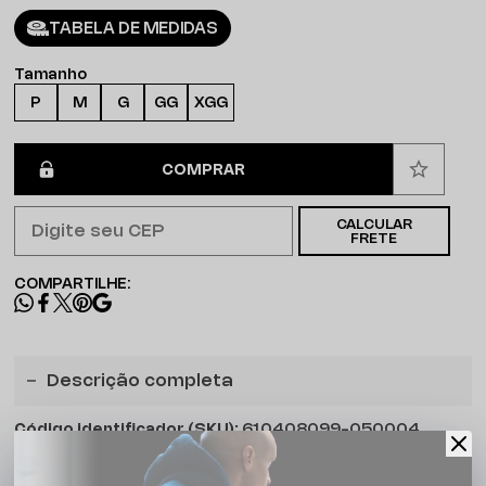
TABELA DE MEDIDAS
Tamanho
P
M
G
GG
XGG
COMPRAR
CALCULAR
FRETE
COMPARTILHE:
Descrição completa
Código identificador (SKU):
610408099-050004
A
47 World Champions Knit
eleva o nível do drop para
quem exige o topo. Não é só sobre torcer na Copa de