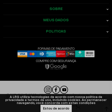
SOBRE
MEUS DADOS
POLITICAS
FORMAS DE PAGAMENTO
COMPRE COM SEGURANÇA
© COPYRIGHT 2023 - Magic Brands Indústria e Comércio de Confecções
A LRG utiliza tecnologias de acordo com nossa política de
LTDA. | CNPJ: 11.734.998/0001-74 Estrada do Gravatá, 825 - Sítio Gaúcho -
privacidade e termos de uso, incluindo cookies. Ao permanecer
Gravataí/RS
navegando, você concorda com estas condições
Plataforma
Estou de acordo