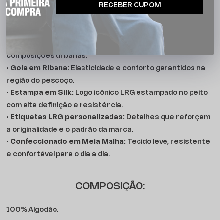
RECEBER CUPOM
•
Modelagem Básica:
Corte reto que veste bem em
diferentes tipos de corpo, proporcionando liberdade nos
movimentos.
•
Manga Curta:
Ideal para o clima brasileiro e perfeito para
composições urbanas.
•
Gola em Ribana:
Elasticidade e conforto garantidos na
região do pescoço.
•
Estampa em Silk:
Logo icônico LRG estampado no peito
com alta definição e resistência.
•
Etiquetas LRG personalizadas:
Detalhes que reforçam
a originalidade e o padrão da marca.
•
Confeccionado em Meia Malha:
Tecido leve, resistente
e confortável para o dia a dia.
COMPOSIÇÃO:
100% Algodão.