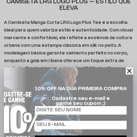
CAMISETA LRG LOGO PLUS – ESTILO QUE
ELEVA
A Camiseta Manga Curta LRG Logo Plus Tee é a escolha
ideal para quem valoriza estilo e autenticidade. Com visual
marcante e confortável, ela reflete a essência da cultura
urbana com uma estampa clássica em silk no peito. A
modelagem básica garante caimento perfeito no corpo,
enquanto a gola em ribana oferece um toque extra de
conforto. Produzida em meia malha 100% algodão,
proporciona respirabilidade e durabilidade para o dia a dia.
Com etiquetas personalizadas e acabamento de alto
10% OFF NA SUA PRIMEIRA COMPRA
padrão, essa peça é versátil para compor looks casuais
Cadastre seu e-mail e
com identidade. Seja nas ruas, no rolê ou no cotidiano, a
ganhe seu cupom ;)
Logo Plus Tee entrega personalidade em cada detalhe.
CARACTERÍSTICAS: