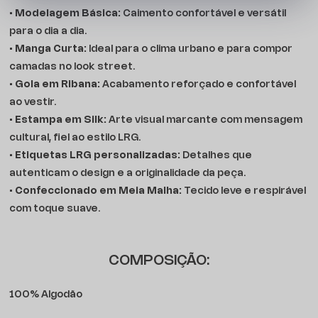
•
Modelagem Básica:
Caimento confortável e versátil
para o dia a dia.
•
Manga Curta:
Ideal para o clima urbano e para compor
camadas no look street.
•
Gola em Ribana:
Acabamento reforçado e confortável
ao vestir.
•
Estampa em Silk:
Arte visual marcante com mensagem
cultural, fiel ao estilo LRG.
•
Etiquetas LRG personalizadas:
Detalhes que
autenticam o design e a originalidade da peça.
•
Confeccionado em Meia Malha:
Tecido leve e respirável
com toque suave.
COMPOSIÇÃO:
100% Algodão