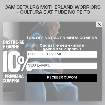
CAMISETA LRG MOTHERLAND WORRIORS
– CULTURA E ATITUDE NO PEITO
A
Camiseta LRG Motherland Worriors Tee
é mais do que
uma peça de roupa — é expressão de cultura, identidade
e orgulho. Com
modelagem básica
,
mangas curtas
e
10% OFF NA SUA PRIMEIRA COMPRA
gola em ribana
, ela entrega conforto e estilo no visual
Cadastre seu e-mail e
urbano. A
estampa em silk exclusiva
traz uma mensagem
ganhe seu cupom ;)
forte e visual marcante, enquanto as
etiquetas
personalizadas
reforçam o DNA original da LRG.
Confeccionada em
meia malha 100% algodão
, a
camiseta oferece toque macio, respirabilidade e
caimento impecável. Ideal para quem busca se destacar
RECEBER CUPOM
com autenticidade nas ruas.
CARACTERÍSTICAS: