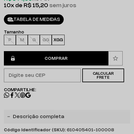
10x
R$ 15,20
sem juros
TABELA DE MEDIDAS
Tamanho
P
M
G
GG
XGG
COMPRAR
CALCULAR
FRETE
COMPARTILHE:
Descrição completa
Código identificador (SKU):
610405401-100008