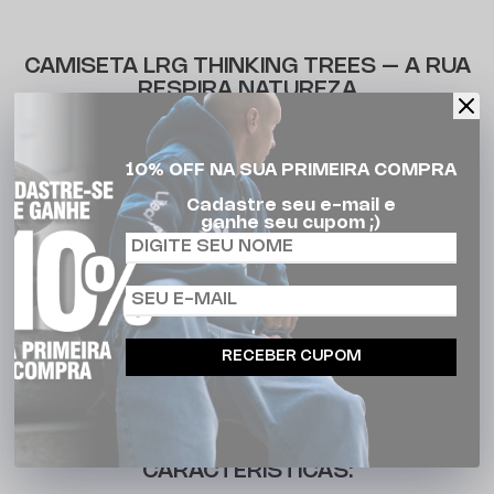
CAMISETA LRG THINKING TREES – A RUA
RESPIRA NATUREZA
A
Camiseta LRG Thinking About Trees Tee
representa o
10% OFF NA SUA PRIMEIRA COMPRA
equilíbrio perfeito entre atitude street e consciência
ambiental. Com modelagem básica e confortável, ela é
Cadastre seu e-mail e
ganhe seu cupom ;)
confeccionada em
meia malha 100% algodão
, garantindo
toque macio e ótimo caimento no corpo. A estampa em
DTF (Direct to Film) traz um visual nítido, vibrante e
duradouro, com mensagem que valoriza a conexão com a
natureza — um dos pilares da LRG. A gola em ribana e as
RECEBER CUPOM
etiquetas personalizadas reforçam o cuidado nos
acabamentos. Ideal para quem vive o lifestyle urbano com
identidade, propósito e estilo.
CARACTERÍSTICAS: