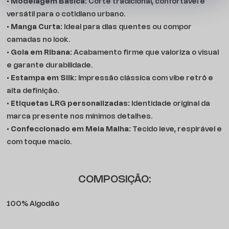
•
Modelagem Básica:
Corte tradicional, confortável e
versátil para o cotidiano urbano.
•
Manga Curta:
Ideal para dias quentes ou compor
camadas no look.
•
Gola em Ribana:
Acabamento firme que valoriza o visual
e garante durabilidade.
•
Estampa em Silk:
Impressão clássica com vibe retrô e
alta definição.
•
Etiquetas LRG personalizadas:
Identidade original da
marca presente nos mínimos detalhes.
•
Confeccionado em Meia Malha:
Tecido leve, respirável e
com toque macio.
COMPOSIÇÃO:
100% Algodão