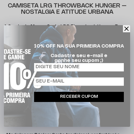
CAMISETA LRG THROWBACK HUNGER –
NOSTALGIA E ATITUDE URBANA
A
Camiseta Manga Curta LRG Throwback Hunger Tee
carrega o DNA da rua com uma pegada nostálgica que
conversa direto com a cultura urbana. Com
modelagem
10% OFF NA SUA PRIMEIRA COMPRA
básica
,
gola em ribana
e
mangas curtas
, ela traz
Cadastre seu e-mail e
liberdade de movimento e um visual atemporal. A
ganhe seu cupom ;)
estampa em silk
tem visual marcante com vibe retrô,
enquanto os detalhes como as
etiquetas LRG
personalizadas
reforçam o lifestyle original da marca.
Produzida em
meia malha 100% algodão
, a peça oferece
toque suave e respirabilidade para acompanhar você com
RECEBER CUPOM
conforto e atitude onde for.
CARACTERÍSTICAS: