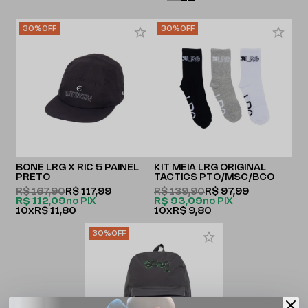
30%
OFF
30%
OFF
BONÉ LRG X RIC 5 PAINEL
KIT MEIA LRG ORIGINAL
PRETO
TACTICS PTO/MSC/BCO
R$ 167,90
R$ 117,99
R$ 139,90
R$ 97,99
R$ 112,09
no PIX
R$ 93,09
no PIX
10x
R$ 11,80
10x
R$ 9,80
30%
OFF