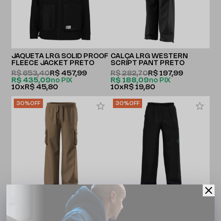
JAQUETA LRG SOLID PROOF
CALÇA LRG WESTERN
FLEECE JACKET PRETO
SCRIPT PANT PRETO
R$ 653,40
R$ 457,99
R$ 282,70
R$ 197,99
R$ 435,09
no PIX
R$ 188,09
no PIX
10x
R$ 45,80
10x
R$ 19,80
30%
OFF
30%
OFF
CALÇA LRG WESTERN
CALÇA LRG EXTRA LIFTED
SCRIPT PANT CAQUI
NYLON PANT PRETO
R$ 282,70
R$ 197,99
R$ 392,70
R$ 274,99